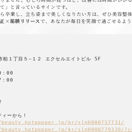
て」と言っているサインです。
ら卒業し、立ち姿まで美しくなりたい方は、ぜひ美容整体M
正×筋膜リリース
で、あなたが毎日を笑顔で過ごせるよう
柏市柏１丁目５−１２ エクセルエイトビル 5F

：00

：00



ィーから！

/beauty.hotpepper.jp/kr/slnH000757731/
/beauty.hotpepper.jp/kr/slnH000779339/?c