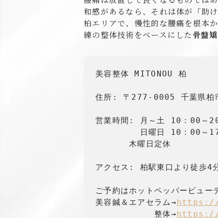
和感があるなら、それは体が「助け
柏エリアで、慢性的な腰痛を根本か
練の整体技術をベースにした
骨盤矯
美容整体 MITONOU 柏

住所: 〒277-0005 千葉県
営業時間: 月～土 10：00～20
　　　　  日曜日 10：00～17
　　　　木曜日定休

アクセス: 柏駅東口より徒歩4分
ご予約はホットペッパービューテ
美容鍼＆エアセラム→
https:/
　　　　　　　整体→
https:/