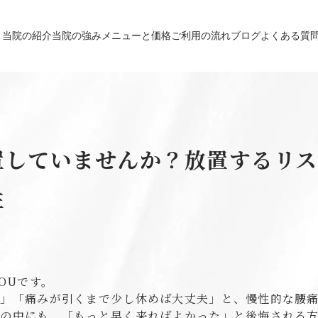
当院の紹介
当院の強み
メニューと価格
ご利用の流れ
ブログ
よくある質
置していませんか？放置するリス
性
OUです。
ら」「痛みが引くまで少し休めば大丈夫」と、慢性的な腰
様の中にも、「もっと早く来ればよかった」と後悔される