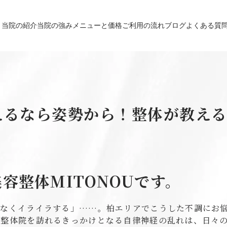
当院の紹介
当院の強み
メニューと価格
ご利用の流れ
ブログ
よくある質
えるなら姿勢から！整体が教え
容整体MITONOUです。
となくイライラする」……。柏エリアでこうした不調にお
が整体院を訪れるきっかけとなる自律神経の乱れは、日々