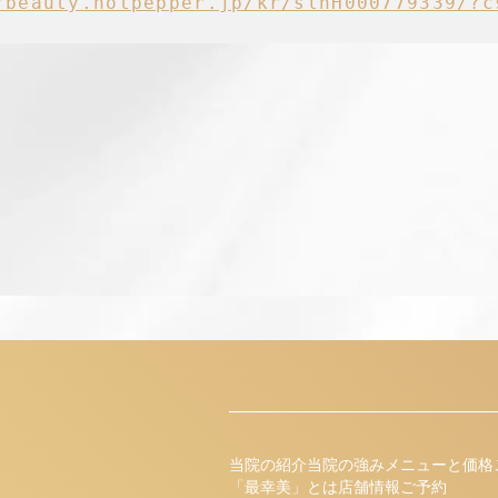
/beauty.hotpepper.jp/kr/slnH000779339/?c
当院の紹介
当院の強み
メニューと価格
「最幸美」とは
店舗情報
ご予約