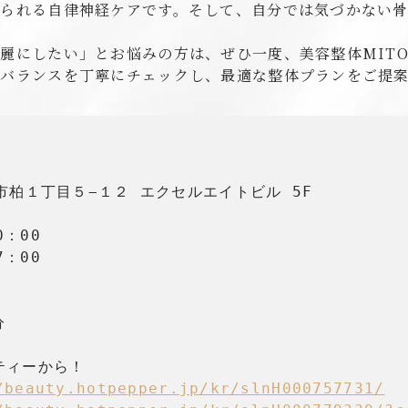
められる自律神経ケアです。そして、自分では気づかない
麗にしたい」とお悩みの方は、ぜひ一度、美容整体MITO
のバランスを丁寧にチェックし、最適な整体プランをご提
柏市柏１丁目５−１２ エクセルエイトビル 5F

：00

：00



ィーから！

/beauty.hotpepper.jp/kr/slnH000757731/